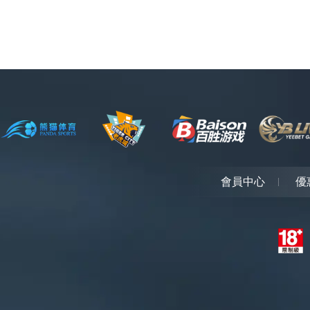
會員中心
優