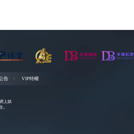
公告
VIP特權
網上娛
生。