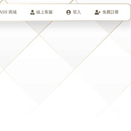
ASH 商城
線上客服
登入
免費註冊