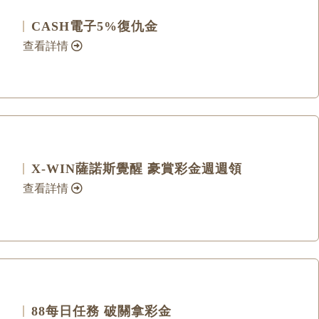
CASH電子5%復仇金
查看詳情
X-WIN薩諾斯覺醒 豪賞彩金週週領
查看詳情
88每日任務 破關拿彩金