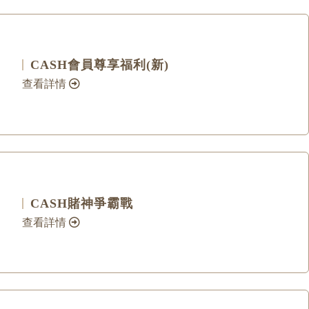
CASH會員尊享福利(新)
查看詳情
CASH賭神爭霸戰
查看詳情