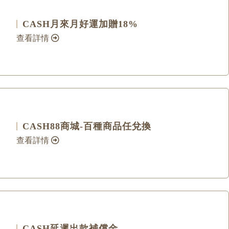
CASH月來月好運加贈18%
查看詳情
CASH88商城-百種商品任兌換
查看詳情
CASH延遲出款補償金