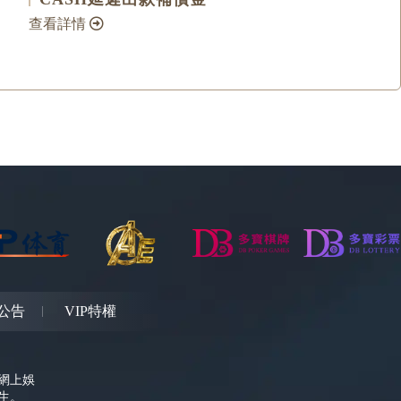
查看詳情
公告
VIP特權
網上娛
生。