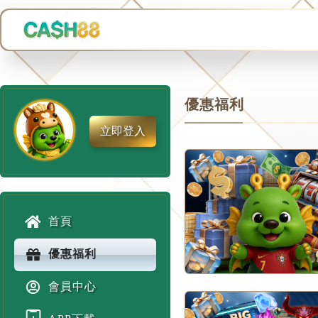
優惠福利
立即登入
首頁
優惠福利
會員中心