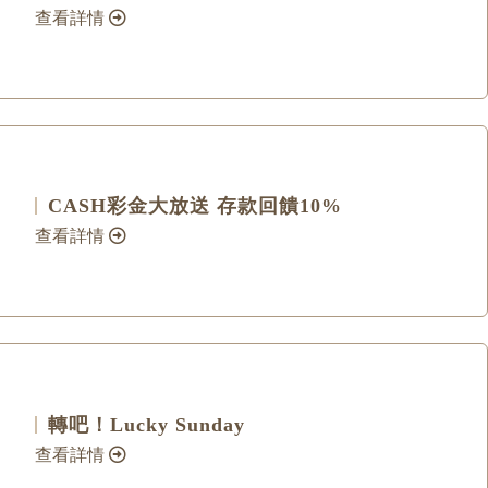
查看詳情
CASH彩金大放送 存款回饋10%
查看詳情
轉吧！Lucky Sunday
查看詳情